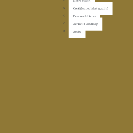
Notre vision
Certificat et label qualité
Presses & Livres
Accueil Handicap
Accès