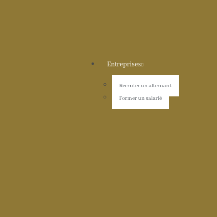
Entreprises
Recruter un alternant
Former un salarié