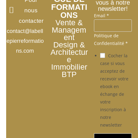
vous à notre
FORMATI
newsletter!
nous
ONS
Email
*
contacter
Vente &
Managem
contact@labell
Politique de
ent
epierreformatio
Confidentialité
*
Design &
ns.com
Architectur
Cocher la
e
case si vous
Immobilier
acceptez de
BTP
recevoir votre
ebook en
échange de
votre
inscription à
notre
newsletter