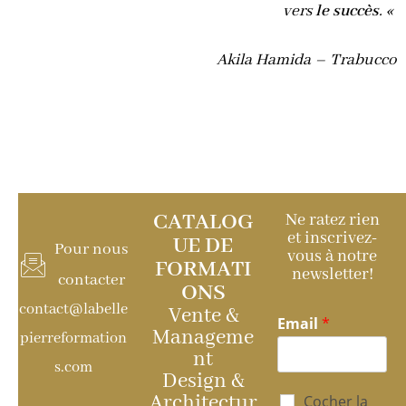
vers
le
succès
. «
Akila Hamida – Trabucco
CATALOG
Ne ratez rien
et inscrivez-
UE DE
Pour nous
vous à notre
FORMATI
newsletter!
contacter
ONS
contact@labelle
Vente &
Email
*
Manageme
pierreformation
nt
s.com
Design &
P
Architectur
Cocher la