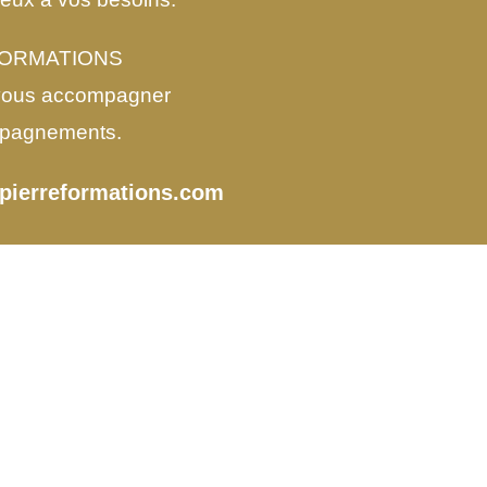
E FORMATIONS
de vous accompagner
ompagnements.
epierreformations.com