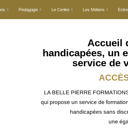
ons
Pédagogie
Le Centre
Les Métiers
Entre
Accueil
handicapées, un 
service de v
ACCÈS
LA BELLE PIERRE FORMATIONS es
qui propose un service de formati
handicapées sans discri
une éga