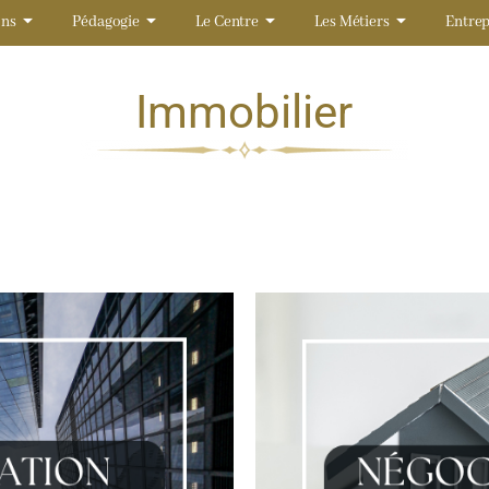
ons
Pédagogie
Le Centre
Les Métiers
Entrep
Immobilier