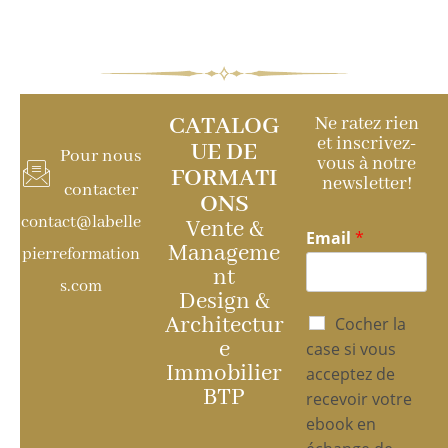
CATALOG
Ne ratez rien
et inscrivez-
UE DE
Pour nous
vous à notre
FORMATI
newsletter!
contacter
ONS
contact@labelle
Vente &
Email
*
Manageme
pierreformation
nt
s.com
Design &
P
Architectur
Cocher la
o
e
case si vous
l
Immobilier
acceptez de
i
BTP
recevoir votre
t
i
ebook en
q