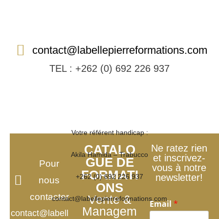
contact@labellepierreformations.com
TEL : +262 (0) 692 226 937​
Votre référent handicap :
CATALO
Ne ratez rien
Akila Hamida – Trabucco
et inscrivez-
GUE DE
Pour
vous à notre
FORMATI
newsletter!
+262 (0) 692 226 937
nous
ONS
contacter
Vente &
contact@labellepierreformations.com
Email
*
Managem
contact@labell