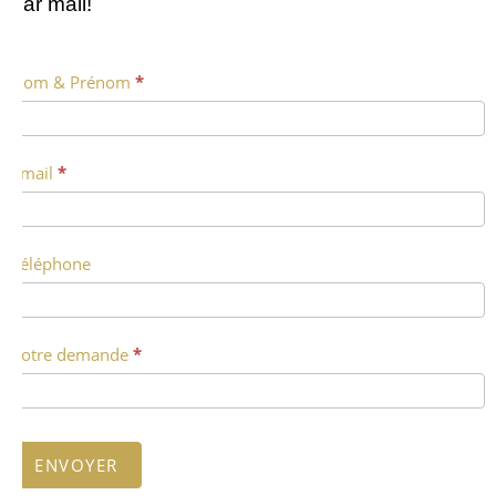
par mail!
Nom & Prénom
*
Email
*
Téléphone
Votre demande
*
ENVOYER