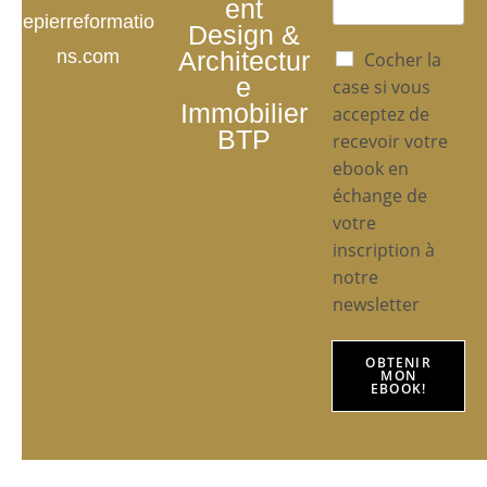
ent
epierreformatio
Design &
P
ns.com
Architectur
Cocher la
o
e
case si vous
l
Immobilier
acceptez de
i
BTP
recevoir votre
t
i
ebook en
q
échange de
u
votre
e
inscription à
d
e
notre
C
newsletter
o
n
f
OBTENIR
MON
i
EBOOK!
d
e
n
t