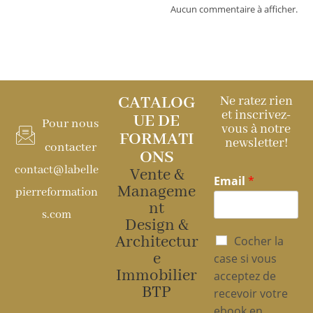
Aucun commentaire à afficher.
CATALOG
Ne ratez rien
et inscrivez-
UE DE
Pour nous
vous à notre
FORMATI
newsletter!
contacter
ONS
contact@labelle
Vente &
Email
*
Manageme
pierreformation
nt
s.com
Design &
P
Architectur
Cocher la
o
e
case si vous
l
Immobilier
acceptez de
i
BTP
recevoir votre
t
i
ebook en